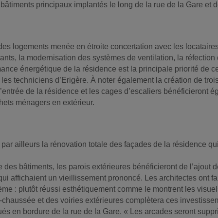
 bâtiments principaux implantés le long de la rue de la Gare et 
te des logements menée en étroite concertation avec les locata
nts, la modernisation des systèmes de ventilation, la réfection 
rmance énergétique de la résidence est la principale priorité de
né les techniciens d’Erigère. À noter également la création de 
’entrée de la résidence et les cages d’escaliers bénéficieront 
hets ménagers en extérieur.
ar ailleurs la rénovation totale des façades de la résidence qui
 des bâtiments, les parois extérieures bénéficieront de l’ajout 
i affichaient un vieillissement prononcé. Les architectes ont 
ème : plutôt réussi esthétiquement comme le montrent les visuel
e-chaussée et des voiries extérieures complètera ces investissem
s en bordure de la rue de la Gare. « Les arcades seront suppri