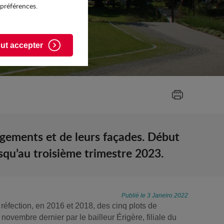
 préférences.
ut accepter
logements et de leurs façades. Début
squ’au troisième trimestre 2023.
Publié le 3 Janeiro 2022
réfection, en 2016 et 2018, des cinq plots de
ovembre dernier par le bailleur Érigère, filiale du