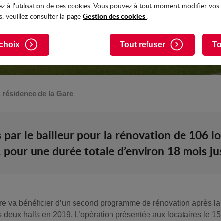
z à l'utilisation de ces cookies. Vous pouvez à tout moment modifier vos
Gestion des cookies
, veuillez consulter la page
.
choix
Tout refuser
To
a résidence de la Gare
is par le bailleur pour la rénovation de 106 
, pour une durée totale d’environ 18 mois ju
are va bénéficier d’un second programme de rénovation après la 
 deux halls en 2019. L’opération présentée aux locataires le 15 n