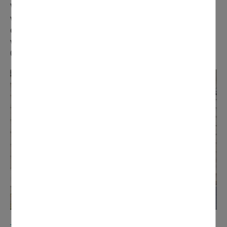
Vous pouvez déjà visiter les appartements et réserver
votre futur logement. Rendez-vous à l'espace
d'accueil (14 bis rue de la mairie), ouvert du lundi au
vendredi de 9h à 17h. Pour prendre rendez-vous au
0800 62 63 64, ou domont@jardins-arcadie.fr.
LES TARIFS