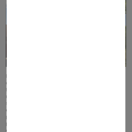
Dernière ligne droite pour la reconversion de l'ancienne
clinique de Longpré. Située dans le haut de Domont, elle
fait l'objet depuis 2021 d'un ambitieux programme de
réhabilitation, qui permettra l'ouverture d'une résidence
services seniors. Porté par le groupe immobilier Acapace
et par l’exploitant « Les Jardins d'Arcadie », le projet a
permis de sauvegarder ce lieu indissociable du
patrimoine domontois, avec la préservation du château
existant, datant du XIXe siècle, et de son magnifique parc