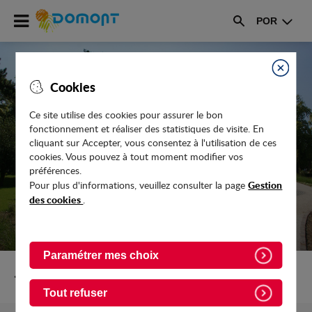
Accéder
POR
au
Rechercher
menu
Accéder
au
Fermer
Cookies
contenu
Ce site utilise des cookies pour assurer le bon
LA NOUVELLE RÉSIDENCE POUR
fonctionnement et réaliser des statistiques de visite. En
SENIORS OUVRIRA AU 2E TRIMESTRE
cliquant sur Accepter, vous consentez à l'utilisation de ces
cookies. Vous pouvez à tout moment modifier vos
2024
préférences.
Gestion
Pour plus d'informations, veuillez consulter la page
des cookies
.
Paramétrer mes choix
Retour vers Actualites
Tout refuser