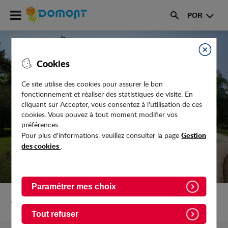
Accéder
POR
au
Rechercher
menu
Accéder
au
Fermer
Cookies
contenu
Ce site utilise des cookies pour assurer le bon
fonctionnement et réaliser des statistiques de visite. En
UN NOUVEAU DESTIN POUR LA
cliquant sur Accepter, vous consentez à l'utilisation de ces
MAISON DE LA TOURELLE
cookies. Vous pouvez à tout moment modifier vos
préférences.
Gestion
Pour plus d'informations, veuillez consulter la page
des cookies
.
Paramétrer mes choix
Retour vers Actualites
Tout refuser