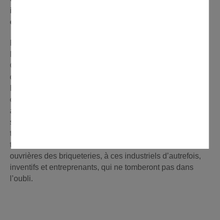
inspire l’initiative de la Ville de Domont qui prend
corps aujourd’hui ?
Beaucoup de joie. En raison du lieu tout d’abord, cette
Maison de la Tourelle toute en brique, construite par un
Censier. Le lieu idéal pour ce musée qui protégera
définitivement cette belle maison, témoin du passé.
Ensuite parce que les objets que j’ai collectés et
conservés, les documents, les photos, les courriers, n’ont
aucune réelle valeur. Leur seule valeur, c’est d’être un
support de la mémoire, dans un musée, seul moyen de
transmettre cette histoire aux générations futures. Mon
travail est un hommage à ces courageux ouvriers et
ouvrières des briqueteries, à ces industriels d’autrefois,
inventifs et entreprenants, qui ne tomberont pas dans
l’oubli.