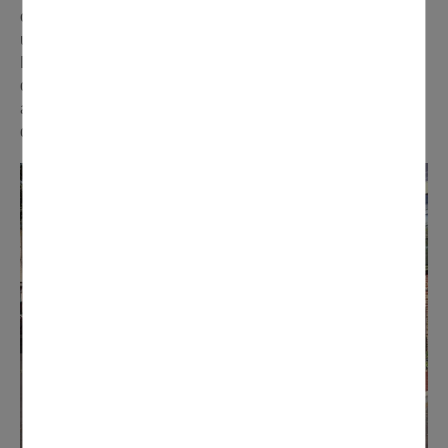
ouverture au public. « Ce beau jardin permettra de faire
une pause agréable entre les arbres, en plein cœur de
Domont », indique Alix Lesboueyries, Maire-Adjoint
déléguée à la Culture. Et d'ajouter : « Nous pourrons
aussi y proposer des animations en plein air, telles que
des séances "Hors les murs" par la médiathèque. »