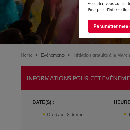
Accepter, vous consente
Pour plus d'informations
Paramétrer mes 
Home
Événements
Initiation gratuite à la Mar
INFORMATIONS POUR CET ÉVÉNEM
DATE(S) :
HEURE(
Du 6 au 13 Junho