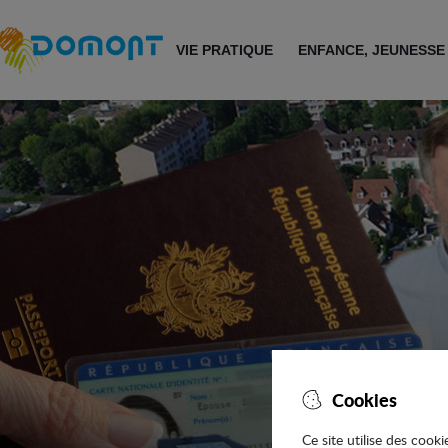
Accéder au menu
Accéder au contenu
VIE PRATIQUE
ENFANCE, JEUNESSE
Cookies
Ce site utilise des cook