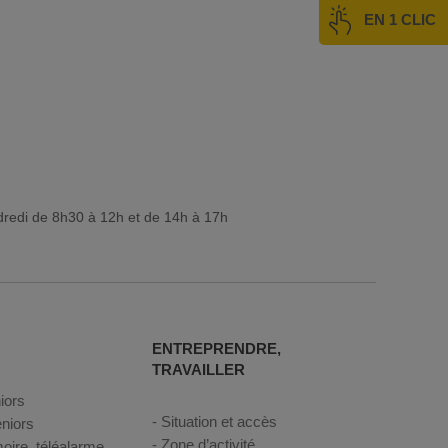
EN 1 CLIC
dredi de 8h30 à 12h et de 14h à 17h
ENTREPRENDRE,
TRAVAILLER
iors
Situation et accès
niors
Zone d’activité
oire, téléalarme...