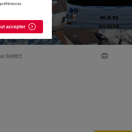
 préférences.
ut accepter
eur RAMEY