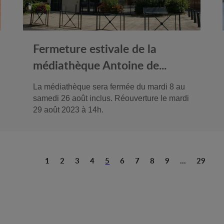
Fermeture estivale de la
médiathèque Antoine de...
La médiathèque sera fermée du mardi 8 au
samedi 26 août inclus. Réouverture le mardi
29 août 2023 à 14h.
1
2
3
4
5
6
7
8
9
...
29