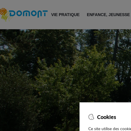
Accéder au menu
Accéder au contenu
VIE PRATIQUE
ENFANCE, JEUNESSE
Cookies
Ce site utilise des cook