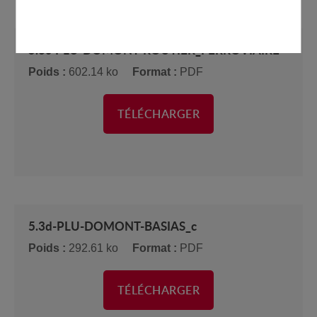
5.3c-PLU-DOMONT-ROUTIER_FERROVIAIRE
Poids :
602.14 ko
Format :
PDF
TÉLÉCHARGER
5.3d-PLU-DOMONT-BASIAS_c
Poids :
292.61 ko
Format :
PDF
TÉLÉCHARGER