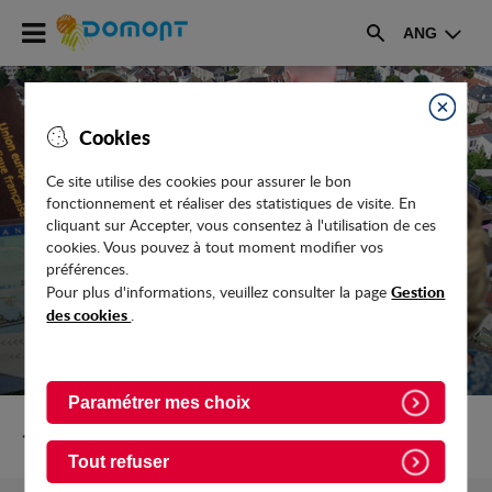
Accéder
ANG
au
Rechercher
menu
Accéder
au
Fermer
Cookies
contenu
Ce site utilise des cookies pour assurer le bon
fonctionnement et réaliser des statistiques de visite. En
RÉVISION GÉNÉRALE DU PLAN LOCAL
cliquant sur Accepter, vous consentez à l'utilisation de ces
D'URBANISME
cookies. Vous pouvez à tout moment modifier vos
préférences.
Gestion
Pour plus d'informations, veuillez consulter la page
des cookies
.
Paramétrer mes choix
Retour vers Vie-pratique/Urbanisme
Tout refuser