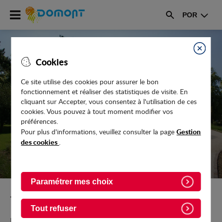
Accéder
POR
au
Rechercher
menu
Accéder
au
Fermer
Cookies
contenu
Ce site utilise des cookies pour assurer le bon
fonctionnement et réaliser des statistiques de visite. En
ACTUALITÉS
cliquant sur Accepter, vous consentez à l'utilisation de ces
cookies. Vous pouvez à tout moment modifier vos
préférences.
Gestion
Pour plus d'informations, veuillez consulter la page
des cookies
.
Paramétrer mes choix
Retour vers l'accueil
Tout refuser
Retrouvez toutes les actualités