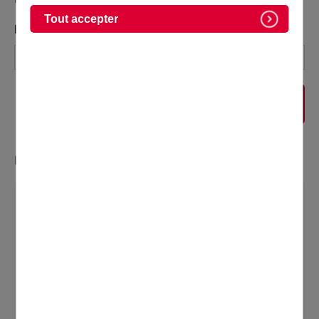
Tout accepter
MOTS-CLÉS :
RECHERCHER
Résultats 91 sur 99, sur un total de 257