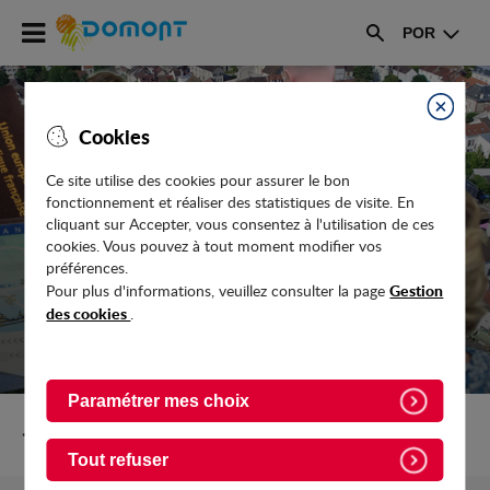
Accéder
POR
au
Rechercher
menu
Accéder
au
Fermer
Cookies
contenu
Ce site utilise des cookies pour assurer le bon
fonctionnement et réaliser des statistiques de visite. En
COMMERCES
cliquant sur Accepter, vous consentez à l'utilisation de ces
cookies. Vous pouvez à tout moment modifier vos
préférences.
Gestion
Pour plus d'informations, veuillez consulter la page
des cookies
.
Paramétrer mes choix
Retour vers Vie-pratique
Tout refuser