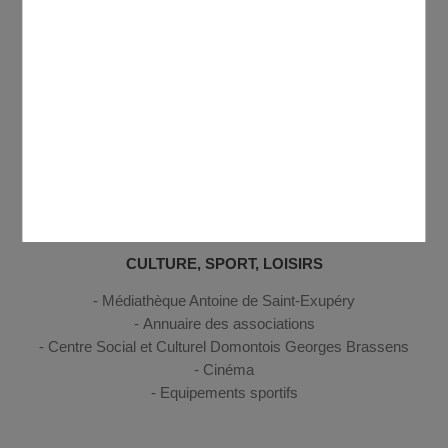
Gestion des déchets
Sécurité, secours et santé
Descobrir Domont
ENFANCE, JEUNESSE
Petite enfance
Enfance
Jeunesse
CULTURE, SPORT, LOISIRS
Médiathèque Antoine de Saint-Exupéry
Annuaire des associations
Centre Social et Culturel Domontois Georges Brassens
Cinéma
Equipements sportifs