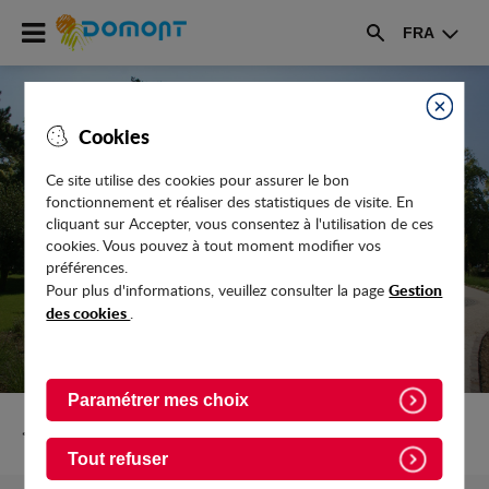
Accéder
FRA
au
Rechercher
menu
Accéder
au
Fermer
Cookies
contenu
Ce site utilise des cookies pour assurer le bon
fonctionnement et réaliser des statistiques de visite. En
CŒUR DE VILLE : LES COMMERÇANTS
cliquant sur Accepter, vous consentez à l'utilisation de ces
POURSUIVENT LEUR INSTALLATION
cookies. Vous pouvez à tout moment modifier vos
préférences.
Gestion
Pour plus d'informations, veuillez consulter la page
des cookies
.
Paramétrer mes choix
Retour vers Actualites
Tout refuser