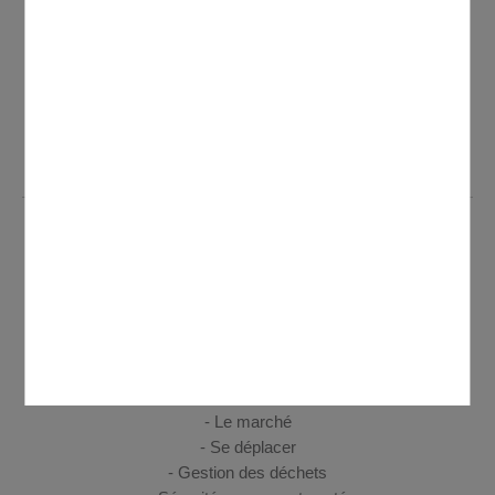
Fax. 01 39 91 25 97
Ouverture de l'accueil de la mairie au public
Lundi de 8h30 à 12h et de 13h30 à 19h30 - Mardi, mercredi,
jeudi de 8h30 à 12h et de 14h à 17h30 - Vendredi de 8h30 à
12h et de 14h à 17h
VIE PRATIQUE
Votre Mairie
Urbanisme
Etat civil
C.C.A.S. - France services
Commerces
Le marché
Se déplacer
Gestion des déchets