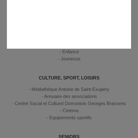
Sécurité, secours et santé
Découvrir Domont
ENFANCE, JEUNESSE
Petite enfance
Enfance
Jeunesse
CULTURE, SPORT, LOISIRS
Médiathèque Antoine de Saint-Exupéry
Annuaire des associations
Centre Social et Culturel Domontois Georges Brassens
Cinéma
Equipements sportifs
SENIORS