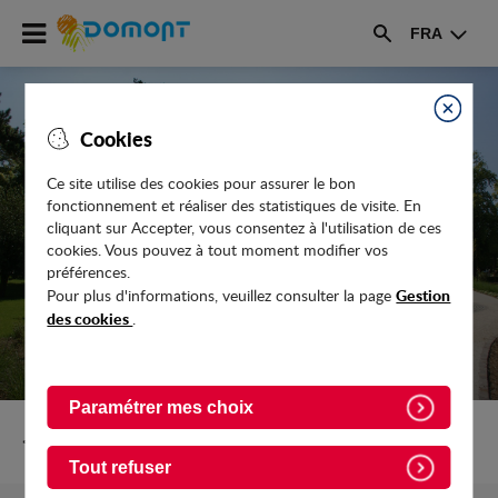
Accéder
FRA
au
Rechercher
menu
Accéder
au
Fermer
Cookies
contenu
Ce site utilise des cookies pour assurer le bon
fonctionnement et réaliser des statistiques de visite. En
FIBRE OPTIQUE : ENGAGEMENTS TENUS
cliquant sur Accepter, vous consentez à l'utilisation de ces
cookies. Vous pouvez à tout moment modifier vos
préférences.
Gestion
Pour plus d'informations, veuillez consulter la page
des cookies
.
Paramétrer mes choix
Retour vers Actualites
Tout refuser