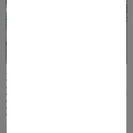
« La réalisation du char de l'association a duré une
vingtaine d'heures. À cela s'ajoute le temps passé à la
création des tapis de fleurs, des corbeilles et de nos
costumes. Nous avons travaillé en petits groupes au local
de l'association, mais également chez nous. Le carnaval
est une véritable institution et le COS y participe depuis
de nombreuses années ».
LA RÉSIDENCE HÉLÈNE MOUTET