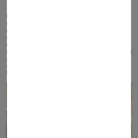
FAIT AUSSI SON CARNAVAL
En attendant le passage du cortège du Carnaval
municipal le 25 mars, avec un arrêt spécialement pour
nos retraités, la Résidence Hélène Moutet a proposé à
ses seniors de célébrer son propre Carnaval, le 9 mars
dernier. Déguisements, chants, danses et dégustation de
crêpes faites maison, les 70 convives ont particulièrement
apprécié ce rendez-vous festif animé par le groupe « Les
c’est nous », composé de résidents d’ARPAVIE de
Bouffémont.