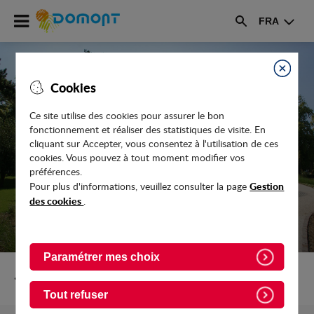
Accéder
FRA
au
Rechercher
menu
Accéder
au
Fermer
Cookies
contenu
Ce site utilise des cookies pour assurer le bon
fonctionnement et réaliser des statistiques de visite. En
VOYAGE VOYAGE AVEC LE CARNAVAL
cliquant sur Accepter, vous consentez à l'utilisation de ces
DES ÎLES
cookies. Vous pouvez à tout moment modifier vos
préférences.
Gestion
Pour plus d'informations, veuillez consulter la page
des cookies
.
Paramétrer mes choix
Retour vers Actualites
Tout refuser