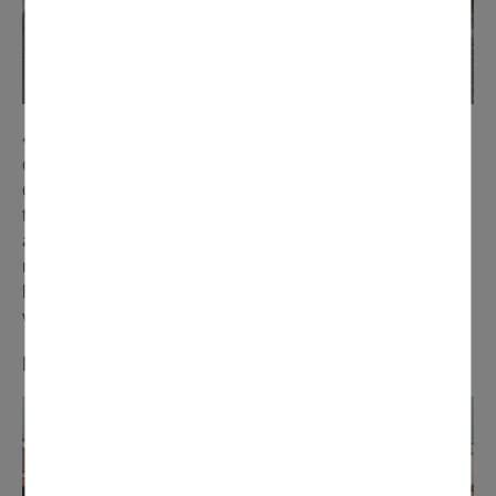
« 7 bénévoles ont travaillé sur la préparation de notre
char. Mais nous avons aussi confectionné 150 costumes,
dont des papillons géants pour accompagner les 20
tambours et la troupe de zumba lors du défilé. Nous
avons aussi créé 8 costumes pour des personnes à
mobilité réduite. Pour nous, le Carnaval représente
l'émerveillement des enfants, la fin de l’hiver, la joie de
vivre et le rassemblement ».
Brigitte (COS)