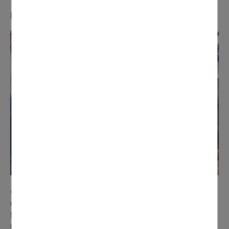
Manon et Sébastien (SMJ)
« Nous avons commencé à travailler sur notre char lors
des vacances scolaires de février, à partir d'une ossature
fournie par les Services Techniques. Pour nous, le
Carnaval représente le côté festif, le rassemblement et la