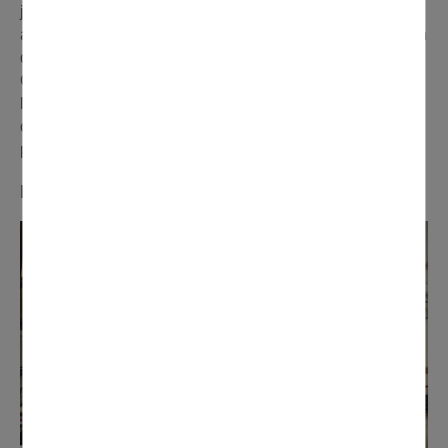
jours de travail par six bénévoles. Les hommes ont
assuré le travail du fer, et du bois, ainsi que la préparation
de la structure, et les femmes ont géré les finitions. Le
Carnaval représente pour nous la fête du printemps,
l'occasion de passer du bon temps ensemble, une
occupation, mais aussi la satisfaction du travail bien fait
pour offrir un spectacle ».
Marc ( Equistoria)