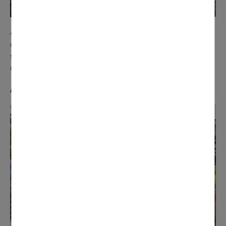
« La décoration de notre char a représenté une centaine
d‘heures de travail. Cette année, nous avons pu compter
sur la participation de Truffaut, pour le prêt de plantes. Le
carnaval, c'est la fête et l'arrivée du printemps ».
Alain et Ghislaine (Les Jardins d'Alain)