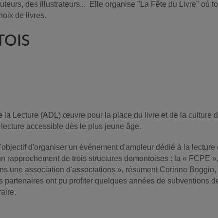
uteurs, des illustrateurs... Elle organise "La Fête du Livre" où
hoix de livres.
TOIS
 la Lecture (ADL) œuvre pour la place du livre et de la cultur
 lecture accessible dès le plus jeune âge.
l'objectif d'organiser un événement d'ampleur dédié à la lectur
t un rapprochement de trois structures domontoises : la « FCPE »
s une association d'associations », résument Corinne Boggio, p
is partenaires ont pu profiter quelques années de subventions 
raire.