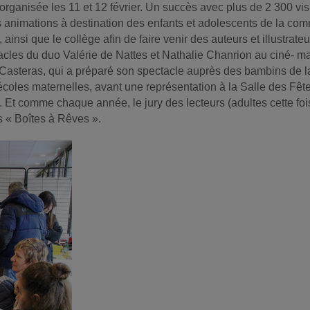
rganisée les 11 et 12 février. Un succès avec plus de 2 300 visi
animations à destination des enfants et adolescents de la co
 ainsi que le collège afin de faire venir des auteurs et illustra
les du duo Valérie de Nattes et Nathalie Chanrion au ciné- ma 
a Casteras, qui a préparé son spectacle auprès des bambins de l
écoles maternelles, avant une représentation à la Salle des Fêt
Et comme chaque année, le jury des lecteurs (adultes cette fois
s « Boîtes à Rêves ».