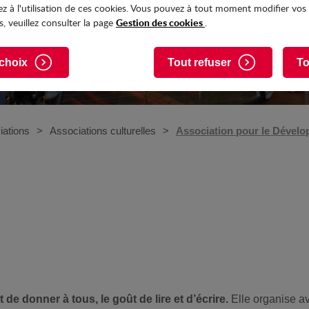
z à l'utilisation de ces cookies. Vous pouvez à tout moment modifier vos
Gestion des cookies
, veuillez consulter la page
.
choix
Tout refuser
To
iations
Associations culturelles
Association pour le Dévelo
e donner à tous, le goût de lire et d’écrire.
Elle organise ave