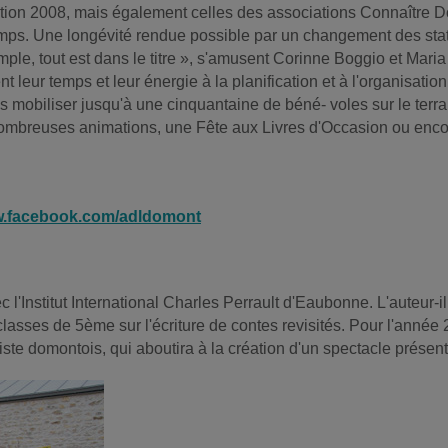
'édition 2008, mais également celles des associations Connaître
ps. Une longévité rendue possible par un changement des statut
 simple, tout est dans le titre », s'amusent Corinne Boggio et Mar
leur temps et leur énergie à la planification et à l'organisatio
biliser jusqu'à une cinquantaine de béné- voles sur le terrain »,
 nombreuses animations, une Fête aux Livres d'Occasion ou enco
.facebook.com/adldomont
 l'Institut International Charles Perrault d'Eaubonne. L'auteur-i
classes de 5ème sur l'écriture de contes revisités. Pour l'année
tiste domontois, qui aboutira à la création d'un spectacle présent