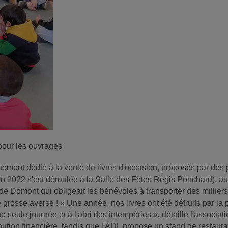
 pour les ouvrages
ment dédié à la vente de livres d'occasion, proposés par des p
on 2022 s'est déroulée à la Salle des Fêtes Régis Ponchard), au
re de Domont qui obligeait les bénévoles à transporter des millie
 grosse averse ! « Une année, nos livres ont été détruits par la 
eule journée et à l'abri des intempéries », détaille l'associati
bution financière, tandis que l'ADL propose un stand de restaurat