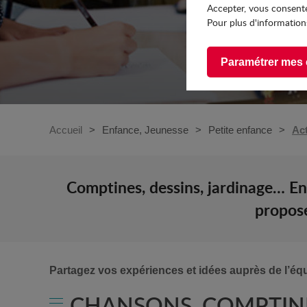
Accepter, vous consente
Pour plus d'informations
Paramétrer mes 
Accueil
Enfance, Jeunesse
Petite enfance
Act
Comptines, dessins, jardinage… En
propose
Partagez vos expériences et idées auprès de l’éq
CHANSONS, COMPTINE