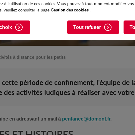
z à l'utilisation de ces cookies. Vous pouvez à tout moment modifier vos
Gestion des cookies
, veuillez consulter la page
.
choix
Tout refuser
To
ivités à distance pour les petits
 cette période de confinement, l'équipe de l
 des activités ludiques à réaliser avec votre
uipe en adressant un mail à
penfance@domont.fr
.
S ET HISTOIRES