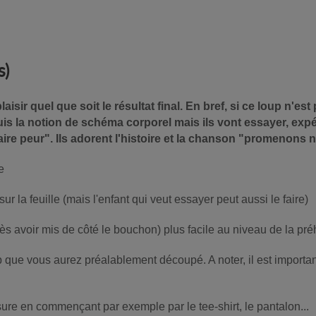
s)
laisir quel que soit le résultat final. En bref, si ce loup n'e
s la notion de schéma corporel mais ils vont essayer, expéri
aire peur". Ils adorent l'histoire et la chanson "promenons n
e
ur la feuille (mais l'enfant qui veut essayer peut aussi le faire)
près avoir mis de côté le bouchon) plus facile au niveau de la pr
 que vous aurez préalablement découpé. A noter, il est important
sure en commençant par exemple par le tee-shirt, le pantalon...