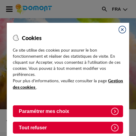
Accéder
FRA
au
Rechercher
menu
Accéder
au
Fermer
Cookies
contenu
Ce site utilise des cookies pour assurer le bon
fonctionnement et réaliser des statistiques de visite. En
APPEL DU 18 JUIN 1940 - CÉRÉMONIE
cliquant sur Accepter, vous consentez à l'utilisation de ces
COMMÉMORATIVE
cookies. Vous pouvez à tout moment modifier vos
préférences.
Gestion
Pour plus d'informations, veuillez consulter la page
des cookies
.
Paramétrer mes choix
Retour vers Evenements
Tout refuser