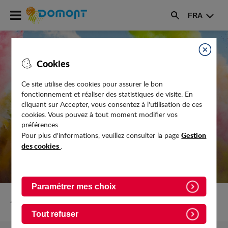
Accéder
FRA
au
Rechercher
menu
Accéder
au
Fermer
Cookies
contenu
Ce site utilise des cookies pour assurer le bon
fonctionnement et réaliser des statistiques de visite. En
DÉJEUNER DES SENIORS
cliquant sur Accepter, vous consentez à l'utilisation de ces
cookies. Vous pouvez à tout moment modifier vos
préférences.
Gestion
Pour plus d'informations, veuillez consulter la page
des cookies
.
Paramétrer mes choix
Retour vers Evenements
Tout refuser