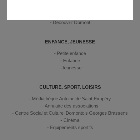
Se déplacer
Gestion des déchets
Sécurité, secours et santé
Découvrir Domont
ENFANCE, JEUNESSE
Petite enfance
Enfance
Jeunesse
CULTURE, SPORT, LOISIRS
Médiathèque Antoine de Saint-Exupéry
Annuaire des associations
Centre Social et Culturel Domontois Georges Brassens
Cinéma
Equipements sportifs