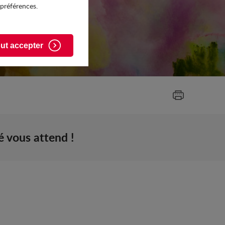
 préférences.
ut accepter
 vous attend !