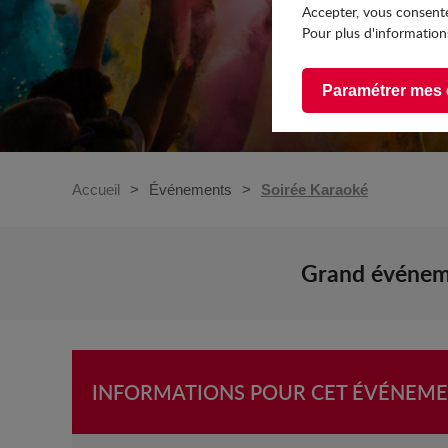
Accepter, vous consente
Pour plus d'informations
Paramétrer mes 
Accueil
Événements
Soirée Karaoké
Grand événeme
INFORMATIONS POUR CET ÉVÉNEM