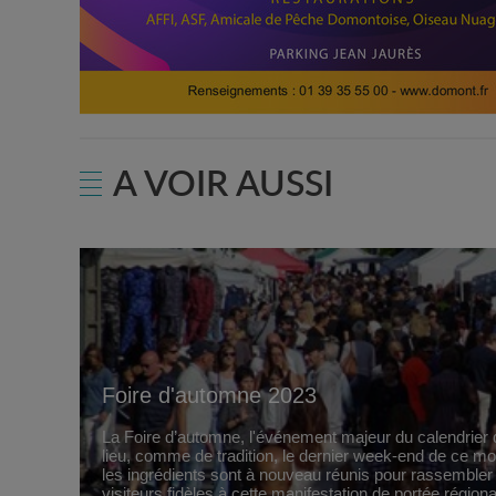
A VOIR AUSSI
Foire d'automne 2023
La Foire d’automne, l'événement majeur du calendrier d
lieu, comme de tradition, le dernier week-end de ce m
les ingrédients sont à nouveau réunis pour rassembler
visiteurs fidèles à cette manifestation de portée régiona