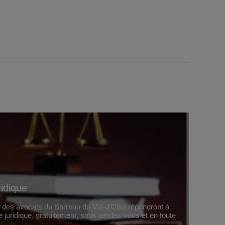
ridique
, des avocats du Barreau du Val-d'Oise répondront à
e juridique, gratuitement, sans rendez-vous et en toute