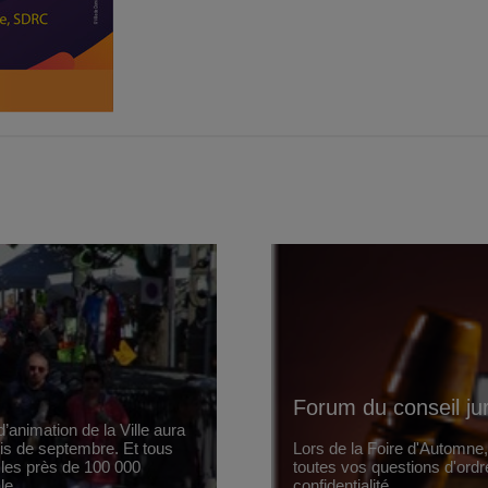
Forum du conseil ju
’animation de la Ville aura
ois de septembre. Et tous
Lors de la Foire d'Automne
 les près de 100 000
toutes vos questions d'ordr
le.
confidentialité.