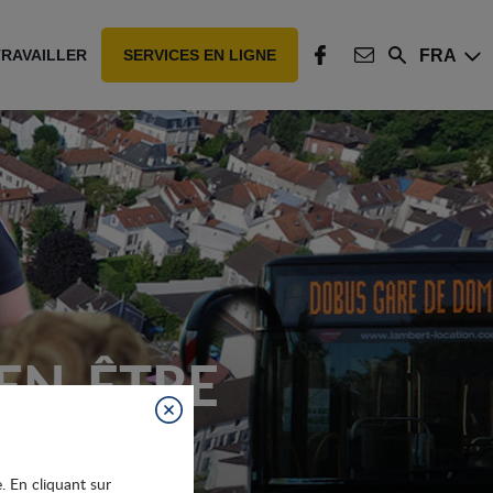
FRA
TRAVAILLER
SERVICES EN LIGNE
Rechercher
FACEBOOK
CONTACT
IEN-ÊTRE
Fermer
e. En cliquant sur