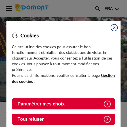
Accéder
FRA
au
Rechercher
menu
Accéder
au
Fermer
Cookies
contenu
Ce site utilise des cookies pour assurer le bon
fonctionnement et réaliser des statistiques de visite. En
ENERGIE FORME
cliquant sur Accepter, vous consentez à l'utilisation de ces
cookies. Vous pouvez à tout moment modifier vos
préférences.
Gestion
Pour plus d'informations, veuillez consulter la page
des cookies
.
Paramétrer mes choix
Retour vers Vie-pratique/Commerces/Beaute-Bien-
etre-Tatouage
Tout refuser