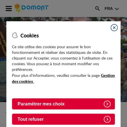
Accéder
FRA
au
Rechercher
menu
Accéder
au
Fermer
Cookies
contenu
Ce site utilise des cookies pour assurer le bon
fonctionnement et réaliser des statistiques de visite. En
CLINIQUE
cliquant sur Accepter, vous consentez à l'utilisation de ces
cookies. Vous pouvez à tout moment modifier vos
préférences.
Gestion
Pour plus d'informations, veuillez consulter la page
des cookies
.
Paramétrer mes choix
Retour vers Vie-pratique/Securite-secours-et-sante
Tout refuser