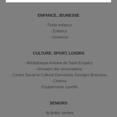
ENFANCE, JEUNESSE
Petite enfance
Enfance
Jeunesse
CULTURE, SPORT, LOISIRS
Médiathèque Antoine de Saint-Exupéry
Annuaire des associations
Centre Social et Culturel Domontois Georges Brassens
Cinéma
Equipements sportifs
SENIORS
Activités seniors