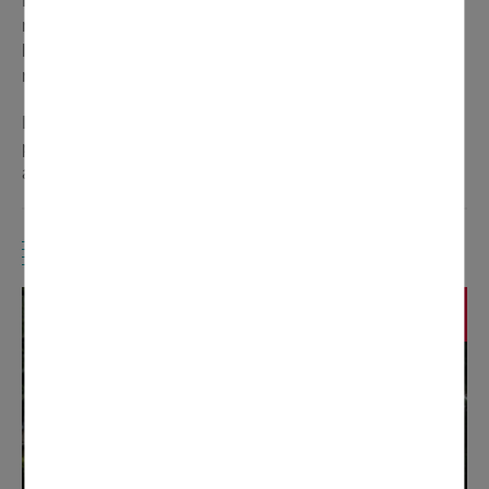
La priorité est donnée aux techniques mini-invasives,
moins douloureuses et permettant de réduire la durée de
l’hospitalisation. Elle propose également un service de
radiologie.
La Clinique de Domont est animée par une équipe de
praticiens de haut niveau et par un personnel soignant et
administratif qualifiés et compétents.
A VOIR AUSSI
Police municipale
Les agents de la police municipale sont au service des