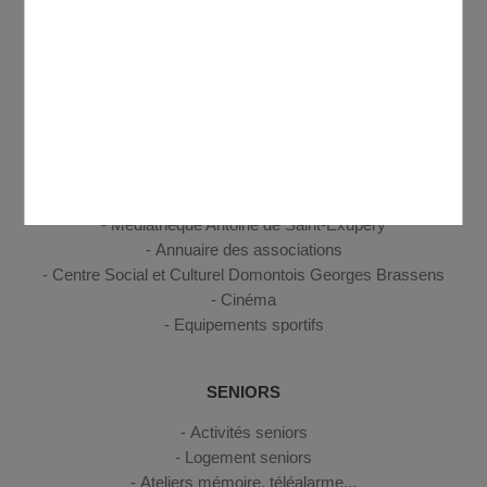
ENFANCE, JEUNESSE
Petite enfance
Enfance
Jeunesse
CULTURE, SPORT, LOISIRS
Médiathèque Antoine de Saint-Exupéry
Annuaire des associations
Centre Social et Culturel Domontois Georges Brassens
Cinéma
Equipements sportifs
SENIORS
Activités seniors
Logement seniors
Ateliers mémoire, téléalarme...