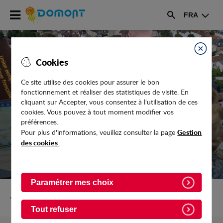
Accéder
FRA
au
Rechercher
menu
Accéder
au
Fermer
Cookies
contenu
Ce site utilise des cookies pour assurer le bon
fonctionnement et réaliser des statistiques de visite. En
AFFICHAGE LIBRE
cliquant sur Accepter, vous consentez à l'utilisation de ces
cookies. Vous pouvez à tout moment modifier vos
préférences.
Gestion
Pour plus d'informations, veuillez consulter la page
des cookies
.
Paramétrer mes choix
Retour vers Vie-pratique/Votre-Mairie
Tout refuser