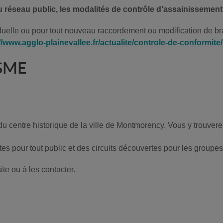
u réseau public,
les modalités de contrôle d’assainissement
iduelle ou pour tout nouveau raccordement ou modification de b
//www.agglo-plainevallee.fr/actualite/controle-de-conformite/
SME
r du centre historique de la ville de Montmorency. Vous y trouv
es pour tout public et des circuits découvertes pour les groupes,
ite ou à les contacter.