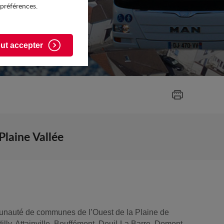
 préférences.
ut accepter
laine Vallée
munauté de communes de l’Ouest de la Plaine de
ly, Attainville, Bouffémont, Deuil-La Barre, Domont,