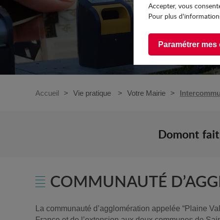
Accepter, vous consente
Pour plus d'informations
Paramétrer mes 
Accueil
Vie pratique
Votre Mairie
Intercommu
Domont fait
COMMUNAUTÉ D’AGGL
La communauté d’agglomération appelée “Plaine Vall
France et de l’extension aux deux communes de Saint 