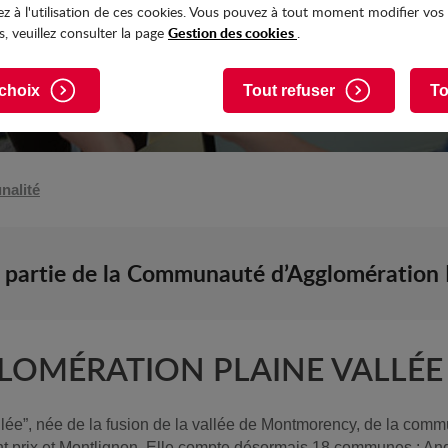
z à l'utilisation de ces cookies. Vous pouvez à tout moment modifier vos
Gestion des cookies
, veuillez consulter la page
.
choix
Tout refuser
To
nalité
 partie de la Communauté d’Agglomération P
OMÉRATION PLAINE VALLÉE
ée”, née de la fusion de la vallée de Montmorency, de la com
prix et Montlignon. Elle compte désormais 18 communes : Andil