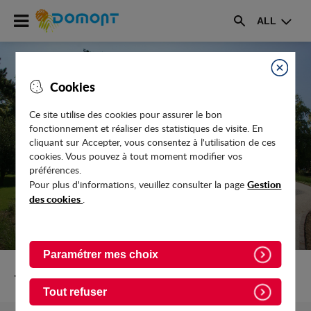
Accéder
ALL
au
Rechercher
menu
Accéder
au
Fermer
Cookies
contenu
Ce site utilise des cookies pour assurer le bon
fonctionnement et réaliser des statistiques de visite. En
CORONAVIRUS COVID-19
cliquant sur Accepter, vous consentez à l'utilisation de ces
cookies. Vous pouvez à tout moment modifier vos
préférences.
Gestion
Pour plus d'informations, veuillez consulter la page
des cookies
.
Paramétrer mes choix
Retour vers Actualites
Tout refuser