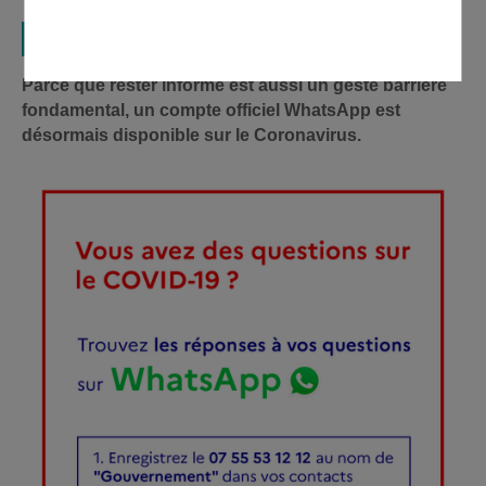
Compte officiel WhatsApp
Parce que rester informé est aussi un geste barrière
fondamental, un compte officiel WhatsApp est
désormais disponible sur le Coronavirus.