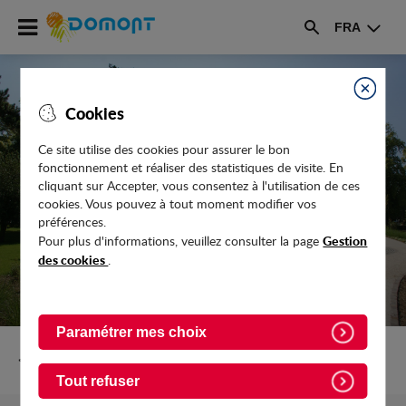
Accéder
FRA
au
Rechercher
menu
Accéder
au
Fermer
Cookies
contenu
Ce site utilise des cookies pour assurer le bon
fonctionnement et réaliser des statistiques de visite. En
CORONAVIRUS : AIDES SOCIALES ET
cliquant sur Accepter, vous consentez à l'utilisation de ces
SOLIDARITÉ
cookies. Vous pouvez à tout moment modifier vos
préférences.
Gestion
Pour plus d'informations, veuillez consulter la page
des cookies
.
Paramétrer mes choix
Retour vers Actualites
Tout refuser