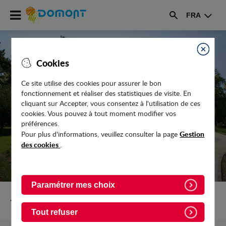
Accéder
FRA
au
Rechercher
menu
Accéder
au
Fermer
Cookies
contenu
Ce site utilise des cookies pour assurer le bon
fonctionnement et réaliser des statistiques de visite. En
ACTIVITÉS À LA MAISON
cliquant sur Accepter, vous consentez à l'utilisation de ces
cookies. Vous pouvez à tout moment modifier vos
préférences.
Gestion
Pour plus d'informations, veuillez consulter la page
des cookies
.
Paramétrer mes choix
Retour vers Actualites
Tout refuser