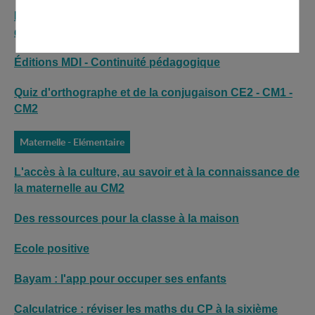
Les énergivOres : Web-série d'éducation à la maîtrise
de l'énergie
Éditions MDI - Continuité pédagogique
Quiz d'orthographe et de la conjugaison CE2 - CM1 -
CM2
Maternelle - Elémentaire
L'accès à la culture, au savoir et à la connaissance de
la maternelle au CM2
Des ressources pour la classe à la maison
Ecole positive
Bayam : l'app pour occuper ses enfants
Calculatrice : réviser les maths du CP à la sixième