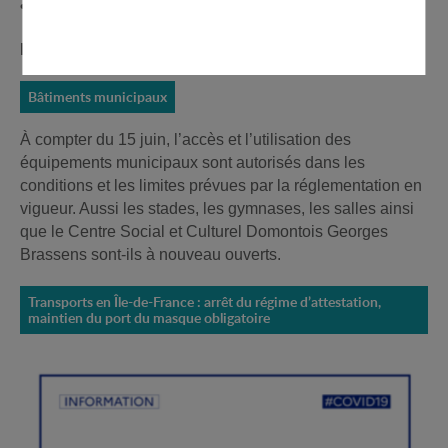
• Mercredi 17 et vendredi 19 juin de 14h à 19h30
Plus d'infos :
Ville de Domont
B
âtiments municipaux
À compter du 15 juin, l’accès et l’utilisation des
équipements municipaux sont autorisés dans les
conditions et les limites prévues par la réglementation en
vigueur. Aussi les stades, les gymnases, les salles ainsi
que le Centre Social et Culturel Domontois Georges
Brassens sont-ils à nouveau ouverts.
Transports en Île-de-France : arrêt du régime d’attestation,
maintien du port du masque obligatoire