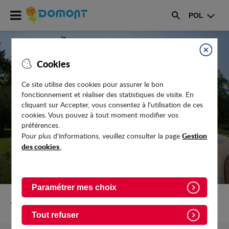
Accéder
POL
au
Rechercher
menu
Accéder
au
Fermer
Cookies
contenu
Ce site utilise des cookies pour assurer le bon
fonctionnement et réaliser des statistiques de visite. En
DÉCONFINEMENT
cliquant sur Accepter, vous consentez à l'utilisation de ces
cookies. Vous pouvez à tout moment modifier vos
préférences.
Gestion
Pour plus d'informations, veuillez consulter la page
des cookies
.
Paramétrer mes choix
Retour vers Actualites
Tout refuser