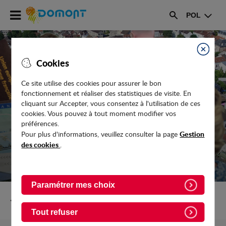
Accéder
POL
au
Rechercher
menu
Accéder
au
Fermer
Cookies
contenu
Ce site utilise des cookies pour assurer le bon
fonctionnement et réaliser des statistiques de visite. En
DOMONT EN IMAGES
cliquant sur Accepter, vous consentez à l'utilisation de ces
cookies. Vous pouvez à tout moment modifier vos
préférences.
Gestion
Pour plus d'informations, veuillez consulter la page
des cookies
.
Paramétrer mes choix
Retour vers Vie-pratique/Odkryj-Domont
Tout refuser