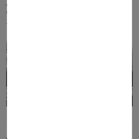
d’envergures lancés en 2017 par la Mairie afin de
redynamiser le centre-ville.
TRAVAUX DU C
Œ
UR DE VILLE
2017 - Avant les travaux
Cérémonie des vœux du Maire en vidéo