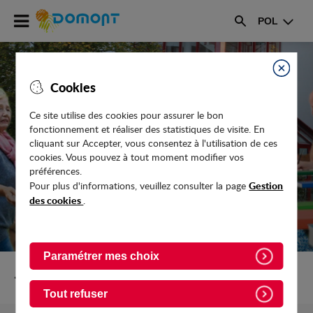
Accéder
POL
au
Rechercher
menu
Accéder
au
Fermer
Cookies
contenu
Ce site utilise des cookies pour assurer le bon
fonctionnement et réaliser des statistiques de visite. En
ATELIERS MÉMOIRE, TÉLÉALARME...
cliquant sur Accepter, vous consentez à l'utilisation de ces
cookies. Vous pouvez à tout moment modifier vos
préférences.
Gestion
Pour plus d'informations, veuillez consulter la page
des cookies
.
Paramétrer mes choix
Retour vers Seniors
Tout refuser