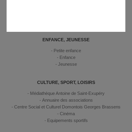
Se déplacer
Gestion des déchets
Sécurité, secours et santé
Odkryj Domont
ENFANCE, JEUNESSE
Petite enfance
Enfance
Jeunesse
CULTURE, SPORT, LOISIRS
Médiathèque Antoine de Saint-Exupéry
Annuaire des associations
Centre Social et Culturel Domontois Georges Brassens
Cinéma
Equipements sportifs