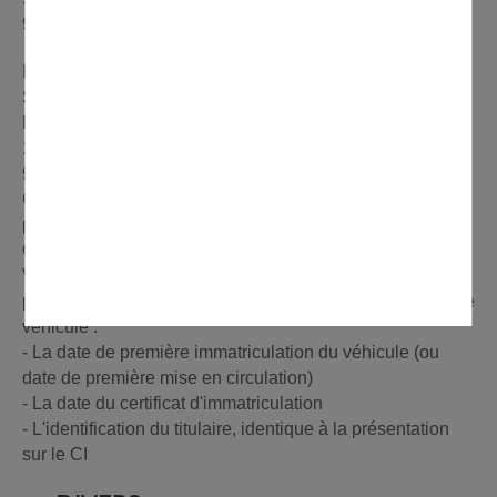
95010 Cergy-Pontoise
Immatriculation des véhicules :
Sous-préfecture de Sarcelles
Bureau des usagers de la route
1 Boulevard François Mitterrand
95200 Sarcelles
Certificat de non gage : Préfecture de Cergy et Sous-
préfecture
Ou en ligne : https://siv.interieur.gouv.fr/
Vous devez vous munir du certificat d'immatriculation
pour trouver les informations particulières relatives à votre
véhicule :
- La date de première immatriculation du véhicule (ou
date de première mise en circulation)
- La date du certificat d'immatriculation
- L'identification du titulaire, identique à la présentation
sur le CI