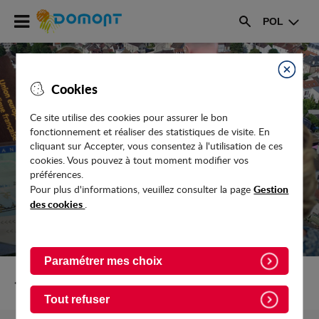
Accéder
POL
au
Rechercher
menu
Accéder
au
Fermer
Cookies
contenu
Ce site utilise des cookies pour assurer le bon
fonctionnement et réaliser des statistiques de visite. En
ETAT CIVIL
cliquant sur Accepter, vous consentez à l'utilisation de ces
cookies. Vous pouvez à tout moment modifier vos
préférences.
Gestion
Pour plus d'informations, veuillez consulter la page
des cookies
.
Paramétrer mes choix
Retour vers Vie-pratique
Tout refuser