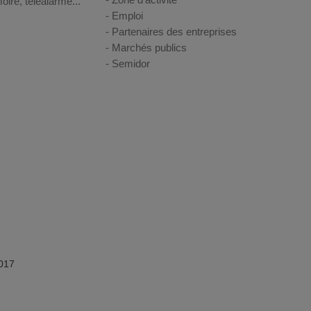
oire, téléalarme...
Emploi
Partenaires des entreprises
Marchés publics
Semidor
017