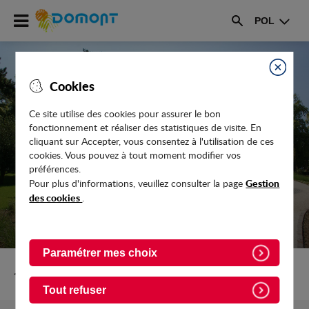
Accéder
POL
au
Rechercher
menu
Accéder
au
Fermer
Cookies
contenu
Ce site utilise des cookies pour assurer le bon
fonctionnement et réaliser des statistiques de visite. En
TROIS NOUVEAUX COMMERÇANTS AU
cliquant sur Accepter, vous consentez à l'utilisation de ces
MARCHÉ
cookies. Vous pouvez à tout moment modifier vos
préférences.
Gestion
Pour plus d'informations, veuillez consulter la page
des cookies
.
Paramétrer mes choix
Retour vers Actualites
Tout refuser