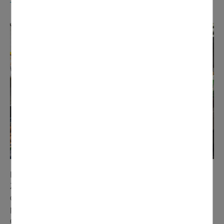
VAL-D'OISE
La part belle aux produits locaux. Début octobre, Michel
Zappella a apporté des saveurs locales sur le marché
domontois. Le commerçant, présent tous les dimanches,
propose à la vente des champignons de Paris, cultivés
dans la carrière du Clos du Roi, à Saint-Ouen-l'Aumône