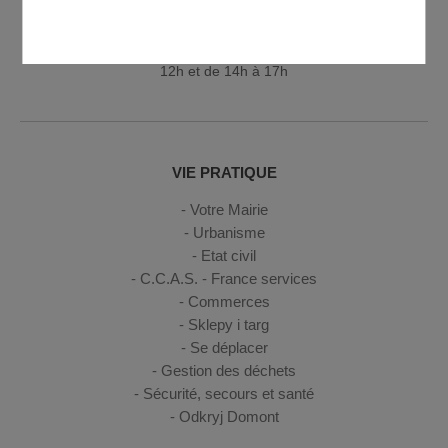
Ouverture de l'accueil de la mairie au public
Lundi de 8h30 à 12h et de 13h30 à 19h30 - Mardi, mercredi,
jeudi de 8h30 à 12h et de 14h à 17h30 - Vendredi de 8h30 à
12h et de 14h à 17h
VIE PRATIQUE
Votre Mairie
Urbanisme
Etat civil
C.C.A.S. - France services
Commerces
Sklepy i targ
Se déplacer
Gestion des déchets
Sécurité, secours et santé
Odkryj Domont