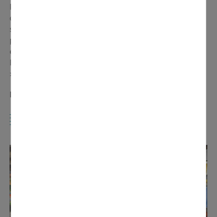
Passionné par son métier, Nelson veut permettre « à
chacun de se faire plaisir » en pratiquant des prix «
s'adaptant à toutes les bourses ». Le fleuriste, également
paysagiste, fait des compositions sur-mesure pour tout
événement (mariage, baptême, anniversaire, décès...). «
Elles peuvent être retirées sur le marché ou à Moisselles
», précise-t-il.
Renseignements : 01 83 83 44 83
UN TÉNOR DE L'AVOCAT SUR LE
MARCHÉ