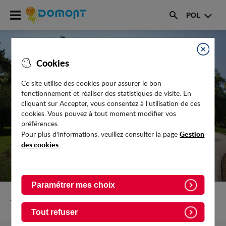
Accéder
POL
au
Rechercher
menu
Accéder
au
Fermer
Cookies
contenu
Ce site utilise des cookies pour assurer le bon
fonctionnement et réaliser des statistiques de visite. En
UN MANÈGE POUR ANIMER LE PARC
cliquant sur Accepter, vous consentez à l'utilisation de ces
DES COQUELICOTS
cookies. Vous pouvez à tout moment modifier vos
préférences.
Gestion
Pour plus d'informations, veuillez consulter la page
des cookies
.
Paramétrer mes choix
Retour vers Actualites
Tout refuser