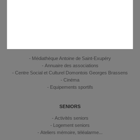
ENFANCE, JEUNESSE
Petite enfance
Enfance
Jeunesse
CULTURE, SPORT, LOISIRS
Médiathèque Antoine de Saint-Exupéry
Annuaire des associations
Centre Social et Culturel Domontois Georges Brassens
Cinéma
Equipements sportifs
SENIORS
Activités seniors
Logement seniors
Ateliers mémoire, téléalarme...