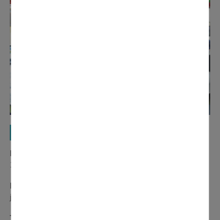
Horaires et tarifs :
En période scolaire :
lundi, mardi, jeudi et vendredi de
16h à 19h / mercredi, samedi et dimanche de 14h à 19h
Pendant les vacances scolaires :
14h à 19h tous les
jours
Tarifs :
2,50 € le ticket / 10 € les 5 tickets / 20 € les 12