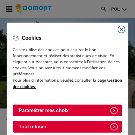
Accéder
POL
au
Rechercher
menu
Accéder
au
Fermer
Cookies
contenu
Ce site utilise des cookies pour assurer le bon
fonctionnement et réaliser des statistiques de visite. En
VOYAGE VOYAGE AVEC LE CARNAVAL
cliquant sur Accepter, vous consentez à l'utilisation de ces
DES ÎLES
cookies. Vous pouvez à tout moment modifier vos
préférences.
Gestion
Pour plus d'informations, veuillez consulter la page
des cookies
.
Paramétrer mes choix
Retour vers Actualites
Tout refuser