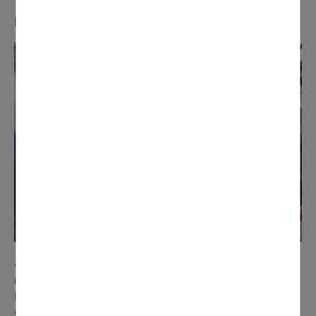
Manon et Sébastien (SMJ)
« Nous avons commencé à travailler sur notre char lors
des vacances scolaires de février, à partir d'une ossature
fournie par les Services Techniques. Pour nous, le
Carnaval représente le côté festif, le rassemblement et la