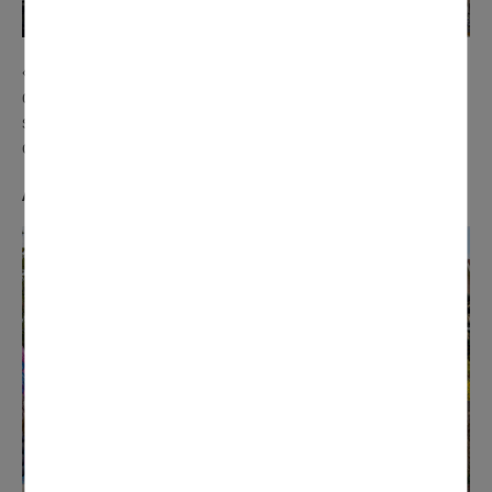
« La décoration de notre char a représenté une centaine
d‘heures de travail. Cette année, nous avons pu compter
sur la participation de Truffaut, pour le prêt de plantes. Le
carnaval, c'est la fête et l'arrivée du printemps ».
Alain et Ghislaine (Les Jardins d'Alain)