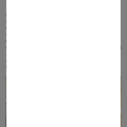
FAIT AUSSI SON CARNAVAL
En attendant le passage du cortège du Carnaval
municipal le 25 mars, avec un arrêt spécialement pour
nos retraités, la Résidence Hélène Moutet a proposé à
ses seniors de célébrer son propre Carnaval, le 9 mars
dernier. Déguisements, chants, danses et dégustation de
crêpes faites maison, les 70 convives ont particulièrement
apprécié ce rendez-vous festif animé par le groupe « Les
c’est nous », composé de résidents d’ARPAVIE de
Bouffémont.