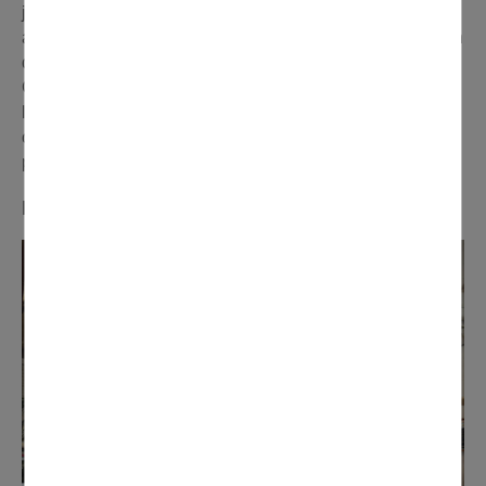
jours de travail par six bénévoles. Les hommes ont
assuré le travail du fer, et du bois, ainsi que la préparation
de la structure, et les femmes ont géré les finitions. Le
Carnaval représente pour nous la fête du printemps,
l'occasion de passer du bon temps ensemble, une
occupation, mais aussi la satisfaction du travail bien fait
pour offrir un spectacle ».
Marc ( Equistoria)