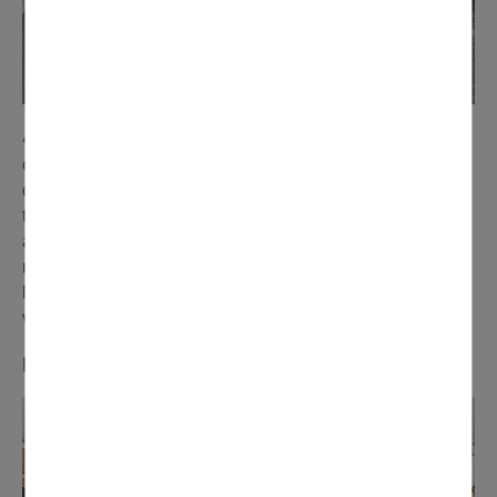
« 7 bénévoles ont travaillé sur la préparation de notre
char. Mais nous avons aussi confectionné 150 costumes,
dont des papillons géants pour accompagner les 20
tambours et la troupe de zumba lors du défilé. Nous
avons aussi créé 8 costumes pour des personnes à
mobilité réduite. Pour nous, le Carnaval représente
l'émerveillement des enfants, la fin de l’hiver, la joie de
vivre et le rassemblement ».
Brigitte (COS)