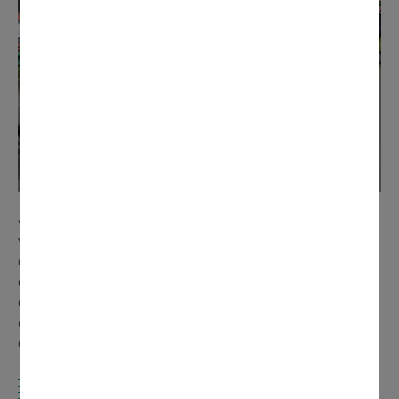
« La réalisation du char de l'association a duré une
vingtaine d'heures. À cela s'ajoute le temps passé à la
création des tapis de fleurs, des corbeilles et de nos
costumes. Nous avons travaillé en petits groupes au local
de l'association, mais également chez nous. Le carnaval
est une véritable institution et le COS y participe depuis
de nombreuses années ».
LA RÉSIDENCE HÉLÈNE MOUTET