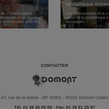
Médiathèque Antoin
s de 170 associations
Lieu incontournable de la 
 représente un tel réseau est
portes de la médiathèque à l
de l’animation de la ville.
numériques.
CONTACTER
47, rue de la Mairie - BP 40001 - 95331 Domont Cedex
Tél. 01 39 35 55 00
-
Fax. 01 39 91 25 97