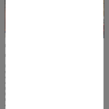
N° 273 décembre 2021
Le Comité des Fêtes au pays des jouets
Des jouets par milliers… Dimanche 14 novembre au
gymnase Charles de Gaulle, le Comité des Fêtes a
organisé sa traditionnelle bourse aux jouets. Cette année
encore, des centaines de visiteurs ont profité de
l’événement pour faire de bonnes affaires et remplir la
hotte du Père Noël. Il y en avait pour tous les goûts et
tous les âges. Les bénéfices de la vente des jouets ont
été reversés intégralement à l’AFM-Téléthon. Bravo à