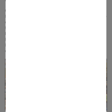
60 exposants et des visiteurs venus de toute l'Île-de-
France, et même d'encore plus loin ! Le Salon du jouet de
collection et de la bande dessinée a fait son retour le 5
février au gymnase Charles de Gaulle pour le plus grand
bonheur des collectionneurs, chineurs et curieux.
Encore une belle réussite pour le Comité des Fêtes de
Domont, qui a une nouvelle fois assuré l'organisation de
cet événement toujours très apprécié du public.