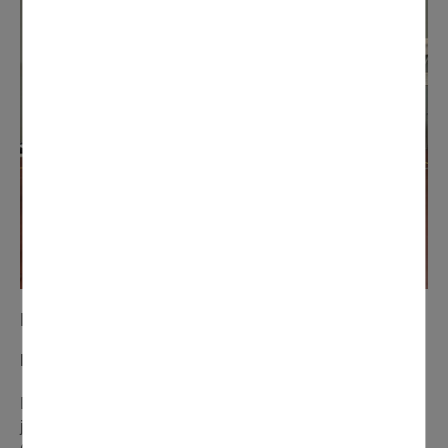
N° 275 février 2022
Pour le plaisir des collectionneurs
Dimanche 6 février s’est tenu le traditionnel Salon du
jouet de collection et de la bande dessinée au gymnase