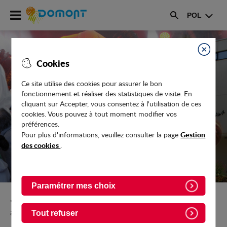
Accéder
POL
au
Rechercher
menu
Accéder
au
Fermer
Cookies
contenu
Ce site utilise des cookies pour assurer le bon
fonctionnement et réaliser des statistiques de visite. En
LE COMITÉ DES FÊTES
cliquant sur Accepter, vous consentez à l'utilisation de ces
cookies. Vous pouvez à tout moment modifier vos
préférences.
Gestion
Pour plus d'informations, veuillez consulter la page
des cookies
.
Paramétrer mes choix
Retour vers Culture-Sport-Loisirs/Annuaire-des-
associations/Associations-culturelles
Tout refuser