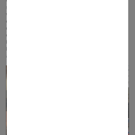
Charles de Gaulle. Cette 15e édition a rencontré un vif
succès avec plus de 700 visiteurs
venus de toute l’Île-de-France. Chineurs et
collectionneurs ont pu dénicher des pièces rares auprès
de la soixantaine d’exposants. L’ambiance conviviale
était comme toujours de mise. Bravo et merci aux
bénévoles du Comité des Fêtes qui assurent
l’organisation et l’animation de ce rendez-vous tant
apprécié par les passionnés.