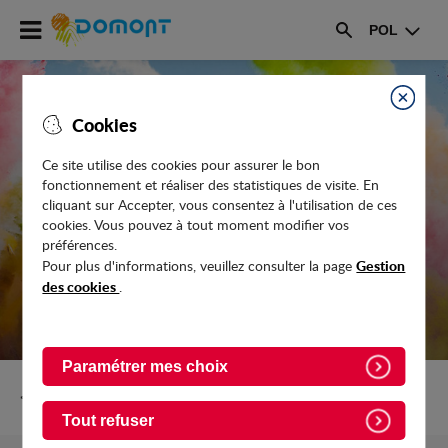
Accéder
POL
au
Rechercher
menu
Accéder
au
Fermer
Cookies
contenu
Ce site utilise des cookies pour assurer le bon
fonctionnement et réaliser des statistiques de visite. En
DON DE SANG EN AVRIL 2026
cliquant sur Accepter, vous consentez à l'utilisation de ces
cookies. Vous pouvez à tout moment modifier vos
préférences.
Gestion
Pour plus d'informations, veuillez consulter la page
des cookies
.
Paramétrer mes choix
Retour vers Evenements
Tout refuser