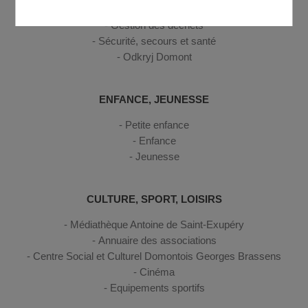
Se déplacer
Gestion des déchets
Sécurité, secours et santé
Odkryj Domont
ENFANCE, JEUNESSE
Petite enfance
Enfance
Jeunesse
CULTURE, SPORT, LOISIRS
Médiathèque Antoine de Saint-Exupéry
Annuaire des associations
Centre Social et Culturel Domontois Georges Brassens
Cinéma
Equipements sportifs