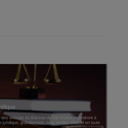
ridique
, des avocats du Barreau du Val-d'Oise répondront à
e juridique, gratuitement, sans rendez-vous et en toute