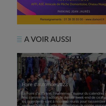
A VOIR AUSSI
Foire d'automne 2023
La Foire d’automne, l'événement majeur du calendrier d
lieu, comme de tradition, le dernier week-end de ce m
les ingrédients sont à nouveau réunis pour rassembler
visiteurs fidèles à cette manifestation de portée régiona