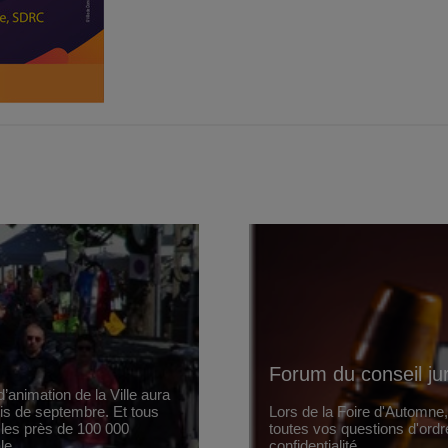
Forum du conseil ju
’animation de la Ville aura
ois de septembre. Et tous
Lors de la Foire d'Automne
 les près de 100 000
toutes vos questions d'ordr
le.
confidentialité.