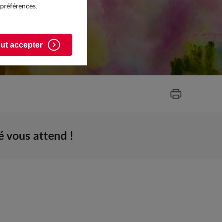
 préférences.
ut accepter
 vous attend !