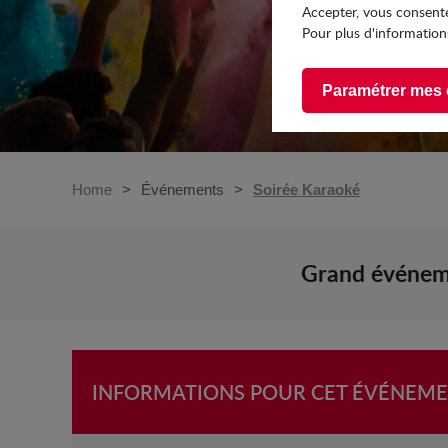
Accepter, vous consente
Pour plus d'informations
Paramétrer mes 
Home
Événements
Soirée Karaoké
Grand événeme
INFORMATIONS POUR CET ÉVÉNEM