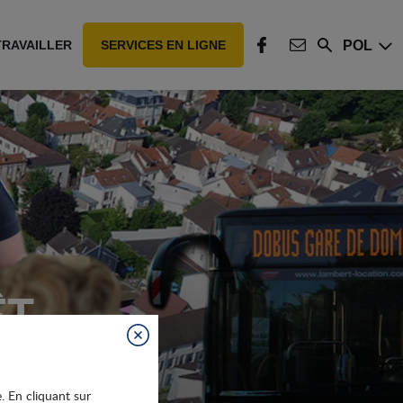
POL
TRAVAILLER
SERVICES EN LIGNE
Rechercher
FACEBOOK
CONTACT
ÊT
Fermer
e. En cliquant sur