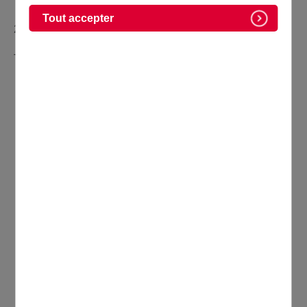
Tout accepter
2, rue du Baron Duchaussoy
Tél : 01 39 91 08 45
CONTACTER
47, rue de la Mairie - BP 40001 - 95331 Domont
Cedex
Tél. 01 39 35 55 00