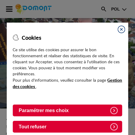
Accéder
POL
au
Rechercher
menu
Accéder
au
Fermer
Cookies
contenu
Ce site utilise des cookies pour assurer le bon
fonctionnement et réaliser des statistiques de visite. En
MME MOYSAN
cliquant sur Accepter, vous consentez à l'utilisation de ces
cookies. Vous pouvez à tout moment modifier vos
préférences.
Gestion
Pour plus d'informations, veuillez consulter la page
des cookies
.
Paramétrer mes choix
Retour vers Vie-pratique/Securite-secours-et-
sante/Professionnels-de-la-sante/Paramedical-Les-
Tout refuser
orthophonistes