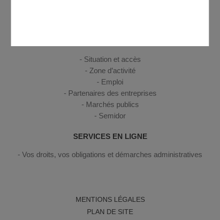
Logement seniors
Ateliers mémoire, téléalarme...
ENTREPRENDRE, TRAVAILLER
Situation et accès
Zone d’activité
Emploi
Partenaires des entreprises
Marchés publics
Semidor
SERVICES EN LIGNE
Vos droits, vos obligations et démarches administratives
MENTIONS LÉGALES
PLAN DE SITE