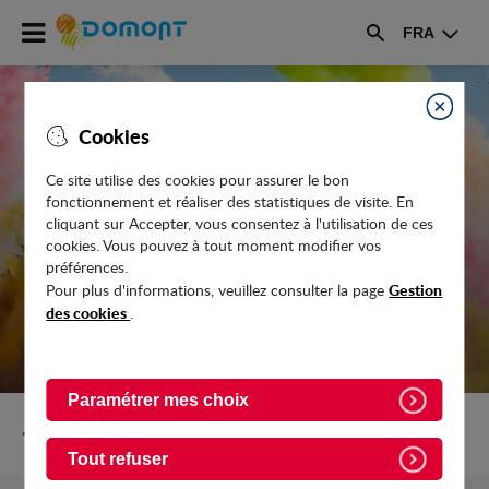
Accéder
FRA
au
Rechercher
menu
Accéder
au
Fermer
Cookies
contenu
Ce site utilise des cookies pour assurer le bon
fonctionnement et réaliser des statistiques de visite. En
ÉVÉNEMENTS
cliquant sur Accepter, vous consentez à l'utilisation de ces
cookies. Vous pouvez à tout moment modifier vos
préférences.
Gestion
Pour plus d'informations, veuillez consulter la page
des cookies
.
Paramétrer mes choix
Retour vers l'accueil
Tout refuser