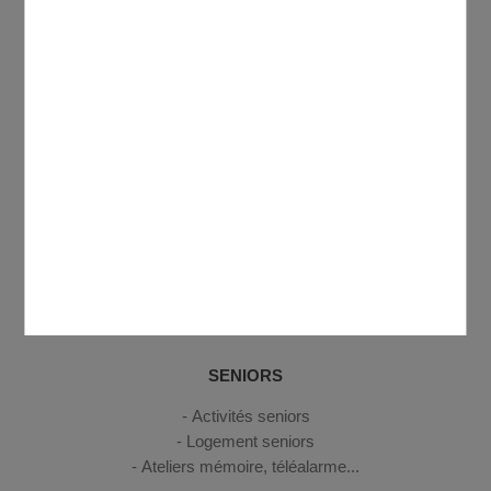
ENFANCE, JEUNESSE
Petite enfance
Enfance
Jeunesse
CULTURE, SPORT, LOISIRS
Médiathèque Antoine de Saint-Exupéry
Annuaire des associations
Centre Social et Culturel Domontois Georges Brassens
Cinéma
Equipements sportifs
SENIORS
Activités seniors
Logement seniors
Ateliers mémoire, téléalarme...