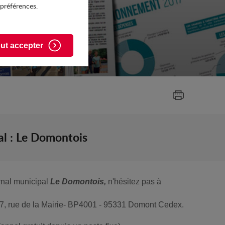
 préférences.
ut accepter
al : Le Domontois
urnal municipal
Le Domontois,
n'hésitez pas à
 47, rue de la Mairie- BP4001 - 95331 Domont Cedex.