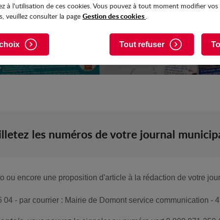
z à l'utilisation de ces cookies. Vous pouvez à tout moment modifier vos
Gestion des cookies
, veuillez consulter la page
.
choix
Tout refuser
To
illetez les numéros de votre journal municip
 ou encore une proposition d'article à la rédaction de votre jo
5 04 - par courrier : Mairie de Domont service communication -