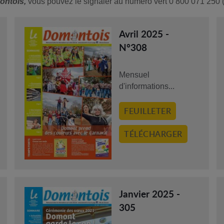
ontois,
vous pouvez le signaler au numéro vert 0 800 071 250 (a
Avril 2025 -
N°308
Mensuel
d'informations...
FEUILLETER
TÉLÉCHARGER
Janvier 2025 -
305