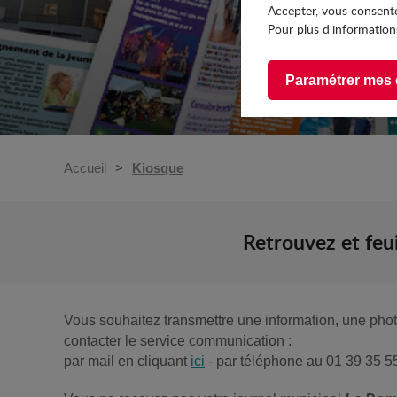
Accepter, vous consente
Pour plus d'informations
Paramétrer mes 
Accueil
Kiosque
Retrouvez et feu
Vous souhaitez transmettre une information, une photo
contacter le service communication :
par mail en cliquant
ici
- par téléphone au 01 39 35 5