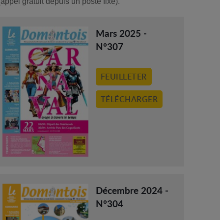
ppel gratuit depuis un poste fixe).
Mars 2025 -
N°307
FEUILLETER
TÉLÉCHARGER
Décembre 2024 -
N°304