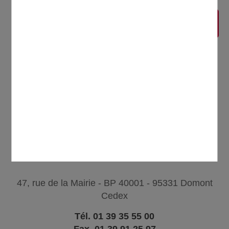
CONTACTER
47, rue de la Mairie - BP 40001 - 95331 Domont
Cedex
Tél. 01 39 35 55 00
Fax. 01 39 91 25 97