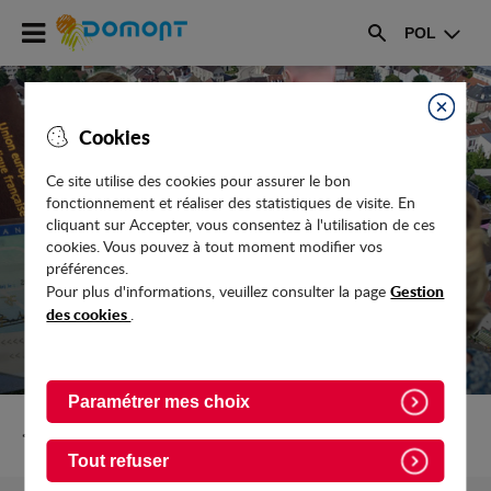
Accéder
POL
au
Rechercher
menu
Accéder
au
Fermer
Cookies
contenu
Ce site utilise des cookies pour assurer le bon
fonctionnement et réaliser des statistiques de visite. En
COMMERCES / RESTAURANTS
cliquant sur Accepter, vous consentez à l'utilisation de ces
cookies. Vous pouvez à tout moment modifier vos
préférences.
Gestion
Pour plus d'informations, veuillez consulter la page
des cookies
.
Paramétrer mes choix
Retour vers Vie-pratique/Commerces
Tout refuser