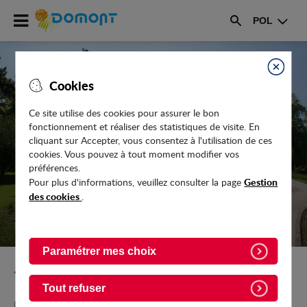
Accéder
POL
au
Rechercher
menu
Accéder
au
Fermer
Cookies
contenu
Ce site utilise des cookies pour assurer le bon
fonctionnement et réaliser des statistiques de visite. En
ACTUALITÉS
cliquant sur Accepter, vous consentez à l'utilisation de ces
cookies. Vous pouvez à tout moment modifier vos
préférences.
Gestion
Pour plus d'informations, veuillez consulter la page
des cookies
.
Paramétrer mes choix
Retour vers l'accueil
Tout refuser
Retrouvez toutes les actualités