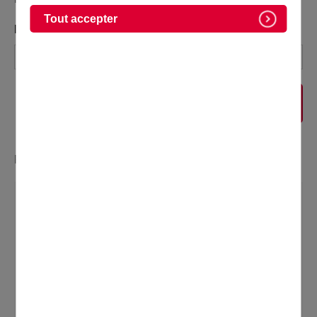
Tout accepter
MOTS-CLÉS :
RECHERCHER
Résultats 91 sur 99, sur un total de 257