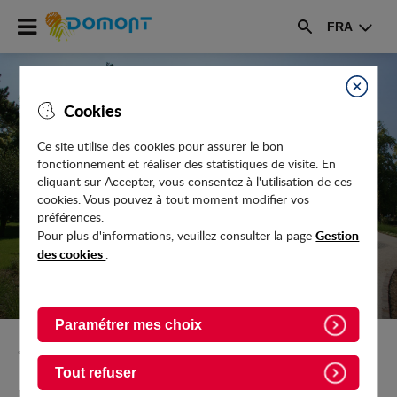
Accéder
FRA
au
Rechercher
menu
Accéder
au
Fermer
Cookies
contenu
Ce site utilise des cookies pour assurer le bon
fonctionnement et réaliser des statistiques de visite. En
ACTUALITÉS
cliquant sur Accepter, vous consentez à l'utilisation de ces
cookies. Vous pouvez à tout moment modifier vos
préférences.
Gestion
Pour plus d'informations, veuillez consulter la page
des cookies
.
Paramétrer mes choix
Retour vers l'accueil
Tout refuser
Retrouvez toutes les actualités