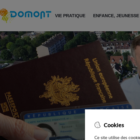
Accéder au menu
Accéder au contenu
VIE PRATIQUE
ENFANCE, JEUNESSE
Cookies
Ce site utilise des cook